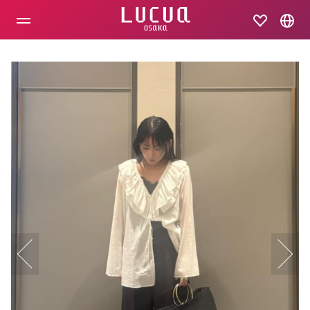
コ
ン
テ
ン
ツ
へ
ス
キ
ッ
プ