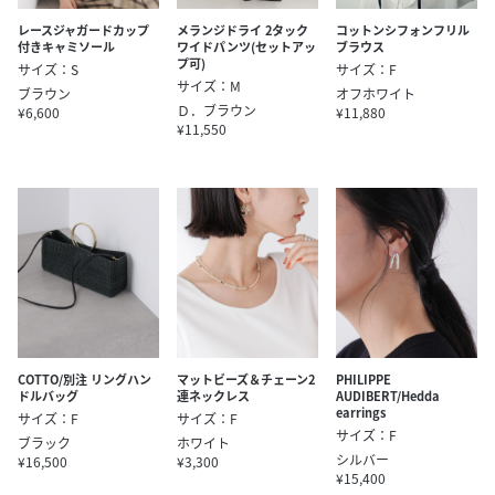
レースジャガードカップ
メランジドライ 2タック
コットンシフォンフリル
付きキャミソール
ワイドパンツ(セットアッ
ブラウス
プ可)
サイズ：S
サイズ：F
サイズ：M
ブラウン
オフホワイト
Ｄ．ブラウン
¥6,600
¥11,880
¥11,550
COTTO/別注 リングハン
マットビーズ＆チェーン2
PHILIPPE
ドルバッグ
連ネックレス
AUDIBERT/Hedda
earrings
サイズ：F
サイズ：F
サイズ：F
ブラック
ホワイト
シルバー
¥16,500
¥3,300
¥15,400