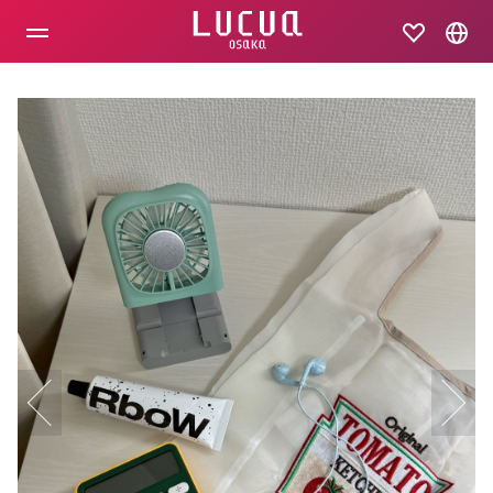
コ
ン
テ
ン
ツ
へ
ス
キ
ッ
プ