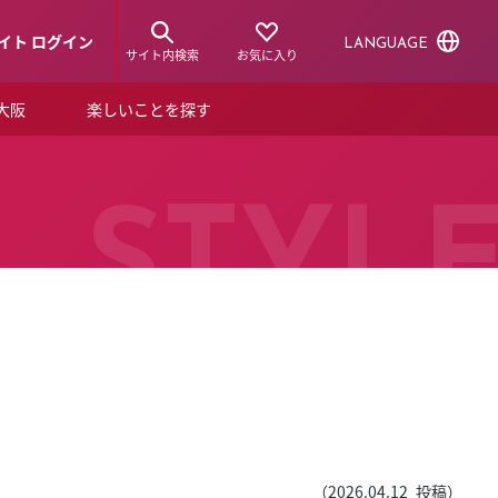
イト ログイン
LANGUAGE
サイト内検索
お気に入り
ア大阪
楽しいことを探す
トピックス
ーズカード
らから！
ショップニュース
STYL
ルクアスタイル
特集
デジタルブック
ル
（
2026.04.12
投稿）