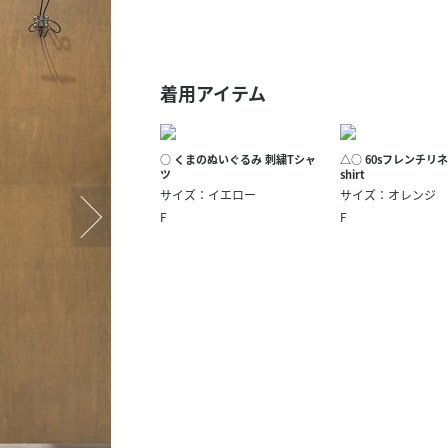
スタッフ募集（長期で働
スタッフ募集（スポット
方）
着用アイテム
○ くまのぬいぐるみ 刺繍Tシャ
△○ 60sフレンチリネ
ツ
shirt
サイズ：イエロー
サイズ：オレンジ
F
F