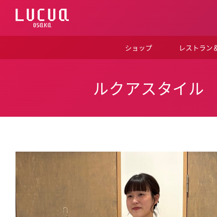
コ
ン
テ
ン
ツ
ショップ
レストラン
へ
ス
キ
ッ
ルクアスタイル
プ