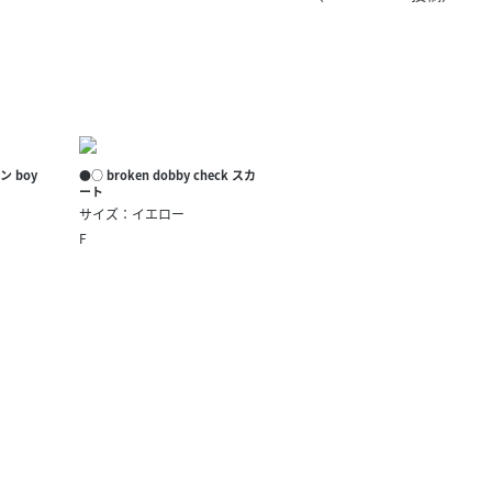
きたい方）
で働きたい
ン boy
●○ broken dobby check スカ
ート
サイズ：イエロー
F