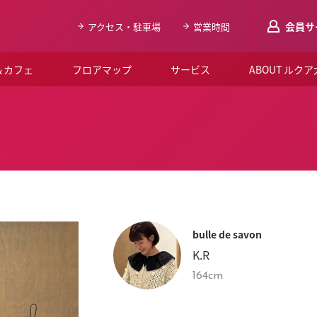
会員サ
アクセス・駐車場
営業時間
＆カフェ
フロアマップ
サービス
ABOUT ルク
LUCUAメンバ
会員登録はこち
ルクア大阪について
よくあるご質問
お知らせ
bulle de savon
SNSアカウント一覧
K.R
LUCUAブライダルクラブ
164cm
ルクア大阪イベントホー