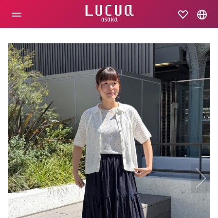
コ
ン
テ
ン
ツ
へ
ス
キ
ッ
プ