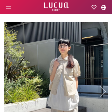
コ
ン
テ
ン
ツ
へ
ス
キ
ッ
プ