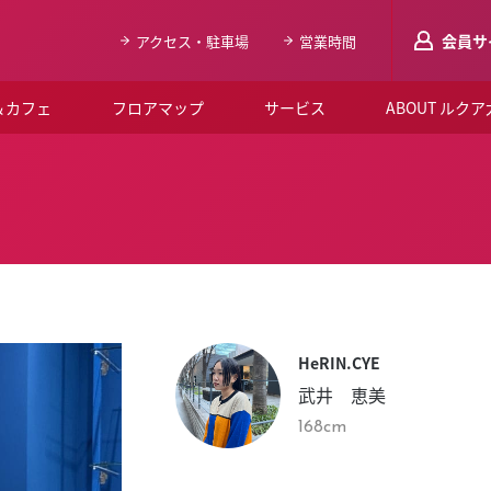
会員サ
アクセス・駐車場
営業時間
＆カフェ
フロアマップ
サービス
ABOUT ルク
LUCUAメンバ
会員登録はこち
ルクア大阪について
よくあるご質問
お知らせ
HeRIN.CYE
SNSアカウント一覧
武井 恵美
LUCUAブライダルクラブ
168cm
ルクア大阪イベントホー