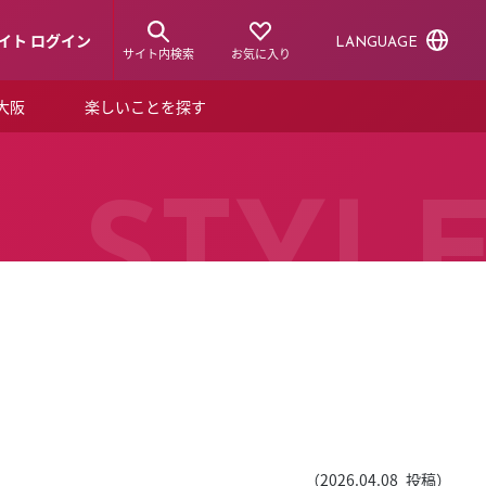
イト ログイン
LANGUAGE
サイト内検索
お気に入り
ア大阪
楽しいことを探す
トピックス
ーズカード
らから！
ショップニュース
STYL
ルクアスタイル
特集
デジタルブック
ル
（
2026.04.08
投稿）