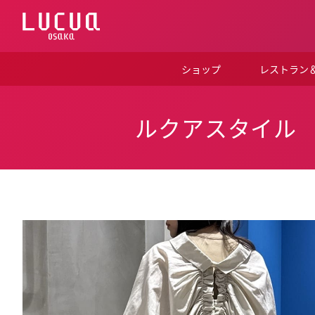
コ
ン
テ
ン
ツ
ショップ
レストラン
へ
ス
キ
ッ
ルクアスタイル
プ