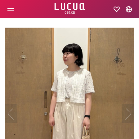
コ
ン
テ
ン
ツ
へ
ス
キ
ッ
プ