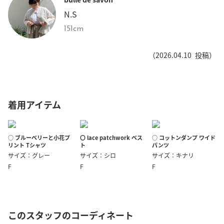
N.S
151cm
（
2026.04.10
投稿）
着用アイテム
○ ブルーベリーと小花プ
〇 lace patchwork ベス
○ コットンダンプ ワイド
リント Tシャツ
ト
パンツ
サイズ：グレー
サイズ：シロ
サイズ：キナリ
F
F
F
このスタッフのコーディネート