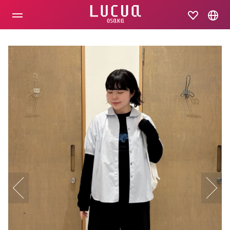
コ
ン
テ
ン
ツ
へ
ス
キ
ッ
プ