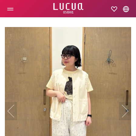
コ
ン
テ
ン
ツ
へ
ス
キ
ッ
プ