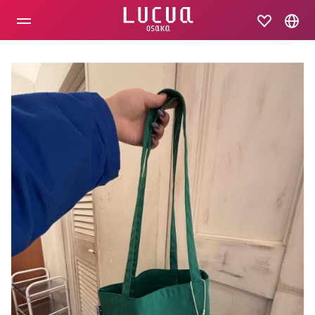
コ
ン
テ
ン
ツ
へ
ス
キ
ッ
プ