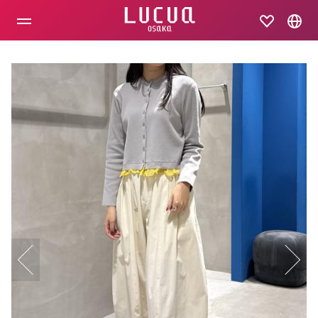
コ
ン
テ
ン
ツ
へ
ス
キ
ッ
プ