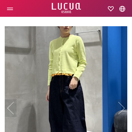
コ
ン
テ
ン
ツ
へ
ス
キ
ッ
プ