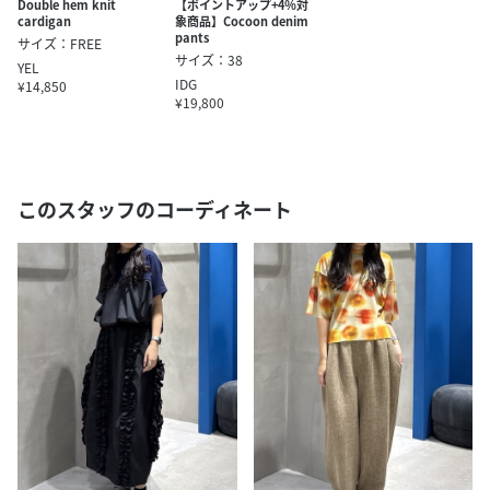
Double hem knit
【ポイントアップ+4％対
cardigan
象商品】Cocoon denim
pants
サイズ：FREE
サイズ：38
YEL
IDG
¥14,850
¥19,800
このスタッフのコーディネート