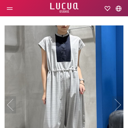
コ
ン
テ
ン
ツ
へ
ス
キ
ッ
プ