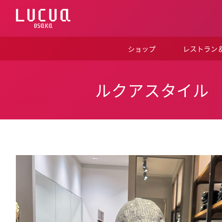
コ
ン
テ
ン
ツ
ショップ
レストラン
へ
ス
キ
ッ
ルクアスタイル
プ