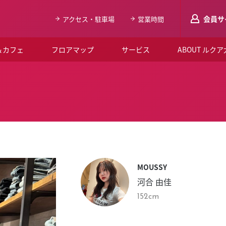
会員サ
アクセス・駐車場
営業時間
＆カフェ
フロアマップ
サービス
ABOUT ルク
LUCUAメンバ
会員登録はこち
ルクア大阪について
よくあるご質問
お知らせ
MOUSSY
SNSアカウント一覧
河合 由佳
LUCUAブライダルクラブ
152cm
ルクア大阪イベントホー