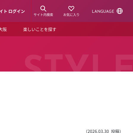
イト ログイン
LANGUAGE
サイト内検索
お気に入り
ア大阪
楽しいことを探す
トピックス
ーズカード
らから！
ショップニュース
STYL
ルクアスタイル
特集
デジタルブック
ル
（
2026.03.30
投稿）