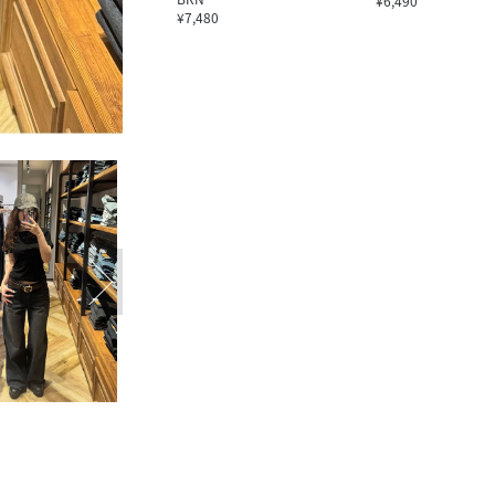
¥6,490
¥7,480