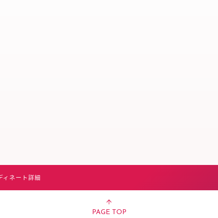
スタッフ募集（長期で働
スタッフ募集（スポット
方）
ディネート詳細
PAGE TOP