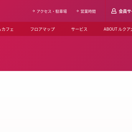
会員サ
アクセス・駐車場
営業時間
＆カフェ
フロアマップ
サービス
ABOUT ルク
LUCUAメンバ
会員登録はこち
ルクア大阪について
よくあるご質問
お知らせ
SNSアカウント一覧
LUCUAブライダルクラブ
ルクア大阪イベントホー