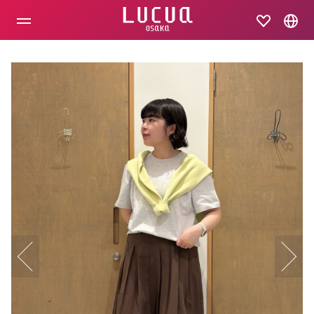
コ
ン
テ
ン
ツ
へ
ス
キ
ッ
プ