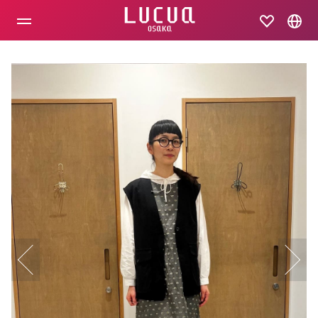
コ
ン
テ
ン
ツ
へ
ス
キ
ッ
プ