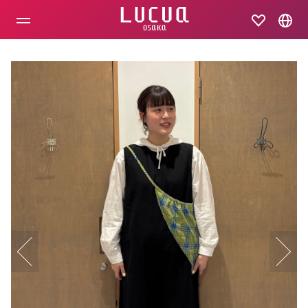
コ
ン
テ
ン
ツ
へ
ス
キ
ッ
プ