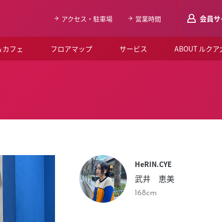
会員サ
アクセス・駐車場
営業時間
＆カフェ
フロアマップ
サービス
ABOUT ルク
LUCUAメンバ
会員登録はこち
ルクア大阪について
よくあるご質問
お知らせ
HeRIN.CYE
SNSアカウント一覧
武井 恵美
LUCUAブライダルクラブ
168cm
ルクア大阪イベントホー