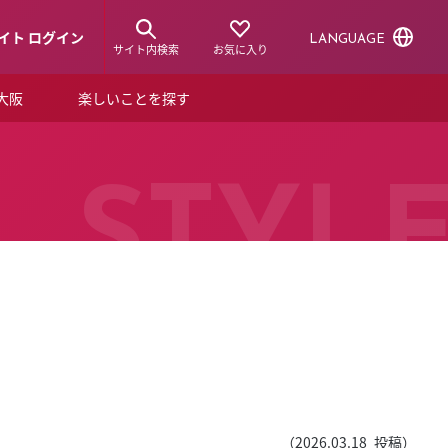
イト ログイン
LANGUAGE
サイト内検索
お気に入り
ア大阪
楽しいことを探す
トピックス
ーズカード
らから！
ショップニュース
STYL
ルクアスタイル
特集
デジタルブック
ル
（
2026.03.18
投稿）