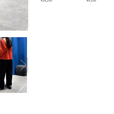
¥24,200
¥9,350