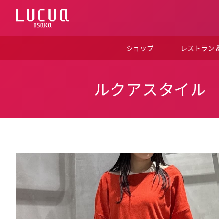
コ
ン
テ
ン
ツ
ショップ
レストラン
へ
ス
キ
ッ
ルクアスタイル
プ