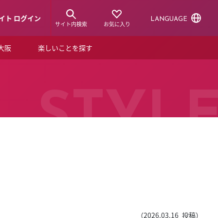
イト ログイン
LANGUAGE
サイト内検索
お気に入り
ア大阪
楽しいことを探す
トピックス
ーズカード
らから！
ショップニュース
STYL
ルクアスタイル
特集
デジタルブック
ル
（
2026.03.16
投稿）