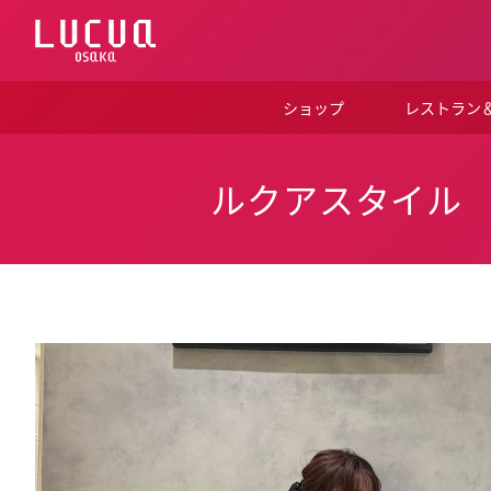
コ
ン
テ
ン
ツ
ショップ
レストラン
へ
ス
キ
ッ
ルクアスタイル
プ