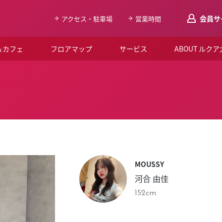
会員サ
アクセス・駐車場
営業時間
＆カフェ
フロアマップ
サービス
ABOUT ルク
LUCUAメンバ
会員登録はこち
ルクア大阪について
よくあるご質問
お知らせ
MOUSSY
SNSアカウント一覧
河合 由佳
LUCUAブライダルクラブ
152cm
ルクア大阪イベントホー