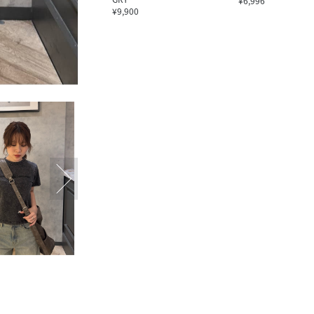
¥6,996
¥9,900