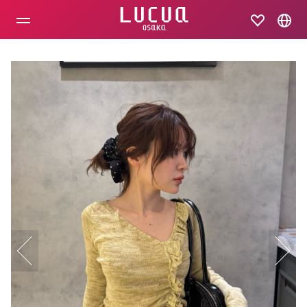
コ
ン
テ
ン
ツ
へ
ス
キ
ッ
プ