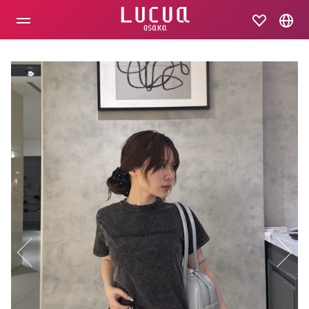
コ
ン
テ
ン
ツ
へ
ス
キ
ッ
プ