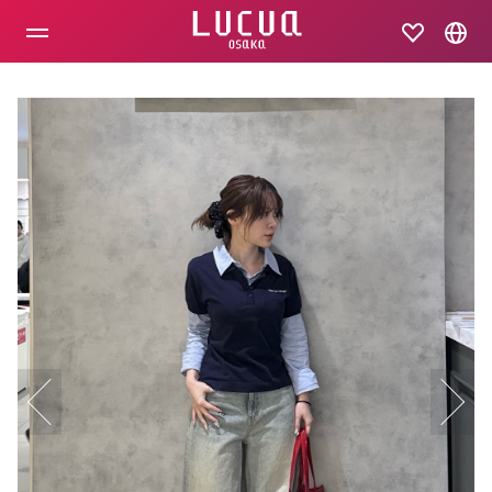
コ
ン
テ
ン
ツ
へ
ス
キ
ッ
プ