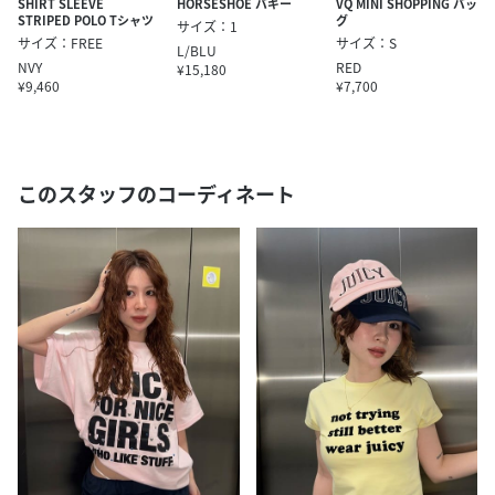
SHIRT SLEEVE
HORSESHOE バギー
VQ MINI SHOPPING バッ
STRIPED POLO Tシャツ
グ
サイズ：1
サイズ：FREE
サイズ：S
L/BLU
NVY
RED
¥15,180
¥9,460
¥7,700
このスタッフのコーディネート