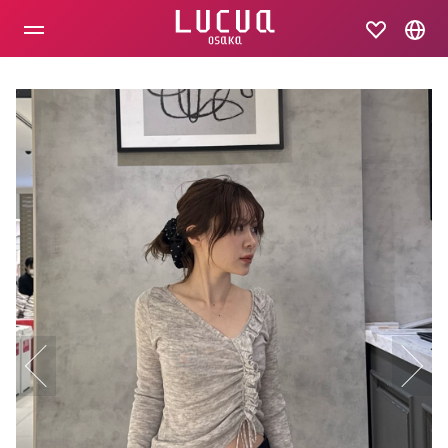
コ
ン
テ
ン
ツ
へ
ス
キ
ッ
プ