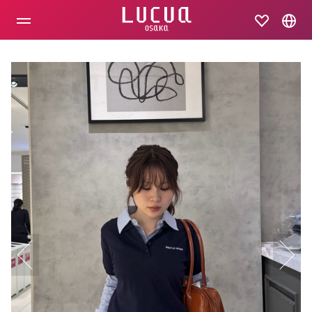
コ
ン
テ
ン
ツ
へ
ス
キ
ッ
プ