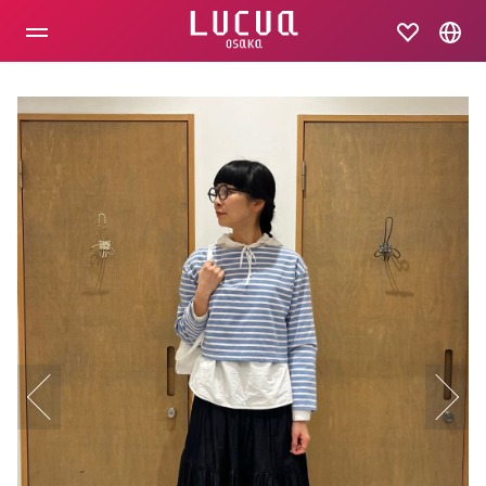
コ
ン
テ
ン
ツ
へ
ス
キ
ッ
プ