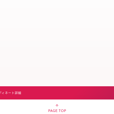
スタッフ募集（長期で働
スタッフ募集（スポット
方）
ディネート詳細
PAGE TOP