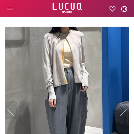
コ
ン
テ
ン
ツ
へ
ス
キ
ッ
プ