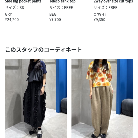
Side big pocket pants
Teleco tank top
2Way over size cut tops
サイズ：38
サイズ：FREE
サイズ：FREE
GRY
BEG
O/WHT
¥24,200
¥7,700
¥9,350
このスタッフのコーディネート