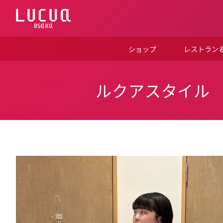
コ
ン
テ
ン
ツ
ショップ
レストラン
へ
ス
キ
ッ
ルクアスタイル
プ