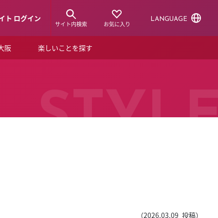
イト ログイン
LANGUAGE
サイト内検索
お気に入り
ア大阪
楽しいことを探す
トピックス
ーズカード
らから！
ショップニュース
STYL
ルクアスタイル
特集
デジタルブック
ル
（
2026.03.09
投稿）