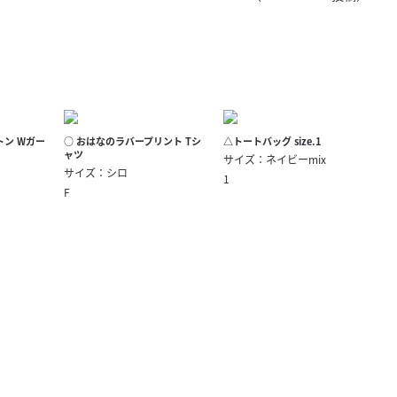
きたい方）
で働きたい
トン Wガー
○ おはなのラバープリント Tシ
△トートバッグ size.1
ャツ
サイズ：ネイビーmix
サイズ：シロ
1
F