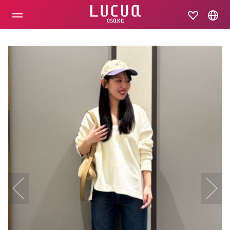
コ
ン
テ
ン
ツ
へ
ス
キ
ッ
プ