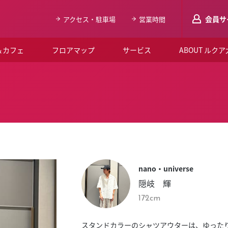
会員サ
アクセス・駐車場
営業時間
＆カフェ
フロアマップ
サービス
ABOUT ルク
LUCUAメンバ
会員登録はこち
ルクア大阪について
よくあるご質問
お知らせ
nano・universe
SNSアカウント一覧
隠岐 輝
LUCUAブライダルクラブ
172cm
ルクア大阪イベントホー
スタンドカラーのシャツアウターは、ゆった