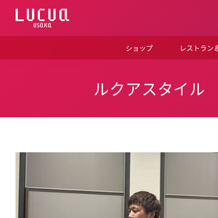
コ
ン
テ
ン
ツ
ショップ
レストラン
へ
ス
キ
ッ
ルクアスタイル
プ