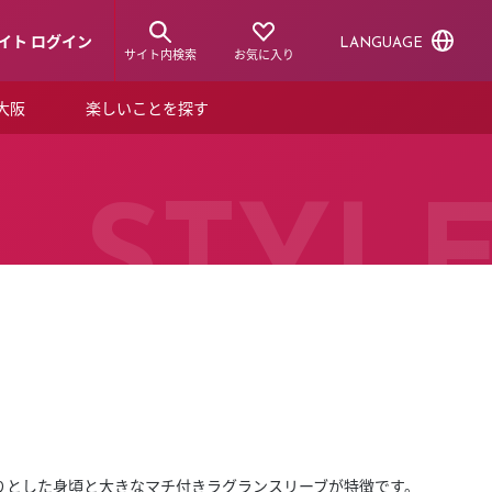
イト ログイン
LANGUAGE
サイト内検索
お気に入り
ア大阪
楽しいことを探す
トピックス
ーズカード
らから！
ショップニュース
STYL
ルクアスタイル
特集
デジタルブック
ル
りとした身頃と大きなマチ付きラグランスリーブが特徴です。