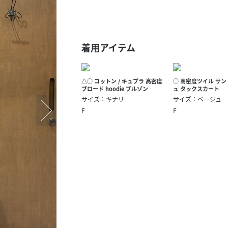
スタッフ募集（長期で働
スタッフ募集（スポット
方）
着用アイテム
△○ コットン / キュプラ 高密度
○ 高密度ツイル サ
ブロード hoodie ブルゾン
ュ タックスカート
サイズ：キナリ
サイズ：ベージュ
F
F