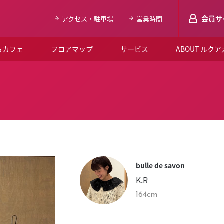
会員サ
アクセス・駐車場
営業時間
＆カフェ
フロアマップ
サービス
ABOUT ルク
LUCUAメンバ
会員登録はこち
ルクア大阪について
よくあるご質問
お知らせ
bulle de savon
SNSアカウント一覧
K.R
LUCUAブライダルクラブ
164cm
ルクア大阪イベントホー