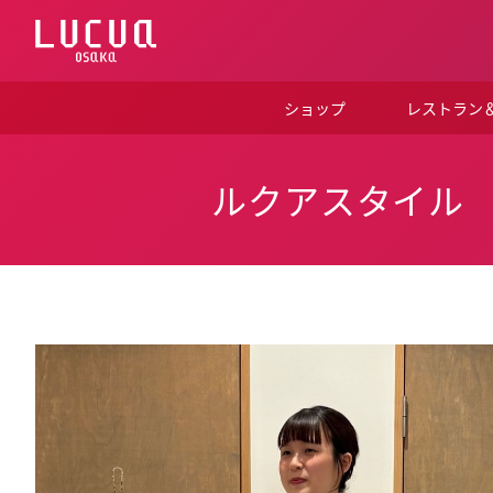
コ
ン
テ
ン
ツ
ショップ
レストラン
へ
ス
キ
ッ
ルクアスタイル
プ