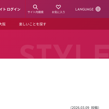
イト ログイン
LANGUAGE
サイト内検索
お気に入り
ア大阪
楽しいことを探す
トピックス
ーズカード
らから！
ショップニュース
STYL
ルクアスタイル
特集
デジタルブック
ル
（
2026.03.09
投稿）