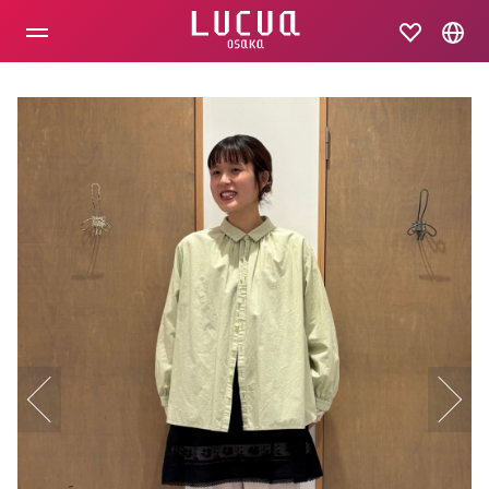
コ
ン
テ
ン
ツ
へ
ス
キ
ッ
プ