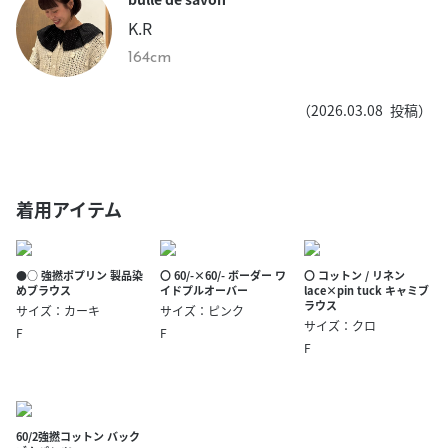
K.R
164cm
（
2026.03.08
投稿）
着用アイテム
●○ 強撚ポプリン 製品染
〇 60/-×60/- ボーダー ワ
〇 コットン / リネン
めブラウス
イドプルオーバー
lace×pin tuck キャミブ
ラウス
サイズ：カーキ
サイズ：ピンク
サイズ：クロ
F
F
F
60/2強撚コットン バック