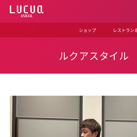
コ
ン
テ
ン
ツ
ショップ
レストラン
へ
ス
キ
ッ
ルクアスタイル
プ