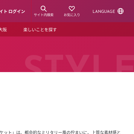
イト ログイン
LANGUAGE
サイト内検索
お気に入り
ア大阪
楽しいことを探す
トピックス
ーズカード
らから！
ショップニュース
STYL
ルクアスタイル
特集
デジタルブック
ル
グジャケット」は、都会的なミリタリー風の佇まいに、上質な素材感と