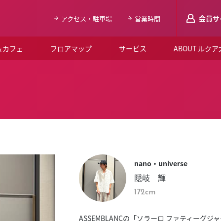
会員サ
アクセス・駐車場
営業時間
＆カフェ
フロアマップ
サービス
ABOUT ルク
LUCUAメンバ
会員登録はこち
ルクア大阪について
よくあるご質問
お知らせ
nano・universe
SNSアカウント一覧
隠岐 輝
LUCUAブライダルクラブ
172cm
ルクア大阪イベントホー
ASSEMBLANCの「ソラーロ ファティー