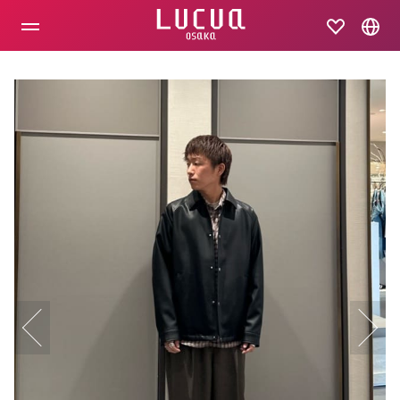
コ
ン
テ
ン
ツ
へ
ス
キ
ッ
プ