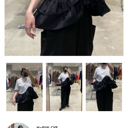
HeRIN.CYE