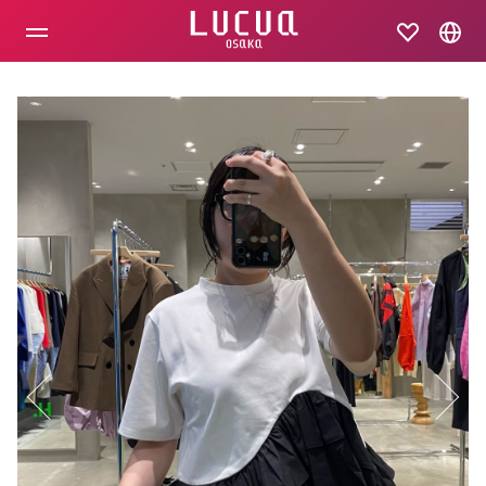
コ
ン
テ
ン
ツ
へ
ス
キ
ッ
プ