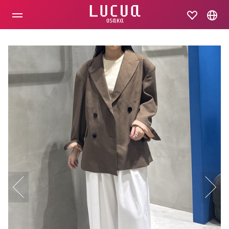
コ
ン
テ
ン
ツ
へ
ス
キ
ッ
プ