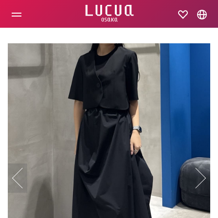
コ
ン
テ
ン
ツ
へ
ス
キ
ッ
プ