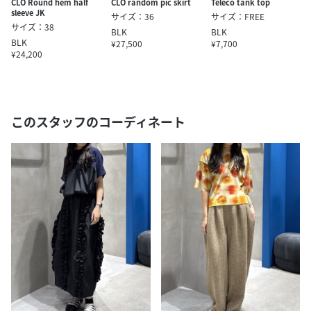
CLO Round hem half
CLO random pic skirt
Teleco tank top
sleeve JK
サイズ：36
サイズ：FREE
サイズ：38
BLK
BLK
BLK
¥27,500
¥7,700
¥24,200
このスタッフのコーディネート