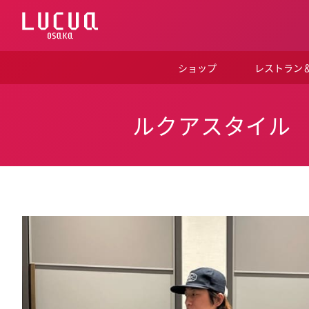
コ
ン
テ
ン
ツ
ショップ
レストラン
へ
ス
キ
ッ
ルクアスタイル
プ