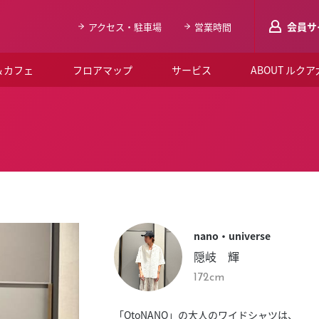
会員サ
アクセス・駐車場
営業時間
＆カフェ
フロアマップ
サービス
ABOUT ルク
LUCUAメンバ
会員登録はこち
ルクア大阪について
よくあるご質問
お知らせ
nano・universe
SNSアカウント一覧
隠岐 輝
LUCUAブライダルクラブ
172cm
ルクア大阪イベントホー
「OtoNANO」の大人のワイドシャツは、