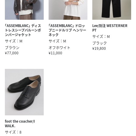
｢ASSEMBLANC｣ ディス
｢ASSEMBLANC｣ ドロッ
Lee/別注 WESTERNER
トレスシープバルーンボ
プニードルリブ ヘンリー
PT
ンバージャケット
ネック
サイズ：M
サイズ：M
サイズ：M
ブラック
ブラウン
オフホワイト
¥19,800
¥77,000
¥11,000
foot the coacher/I
WALK.
サイズ：8