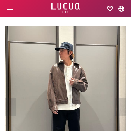
コ
ン
テ
ン
ツ
へ
ス
キ
ッ
プ