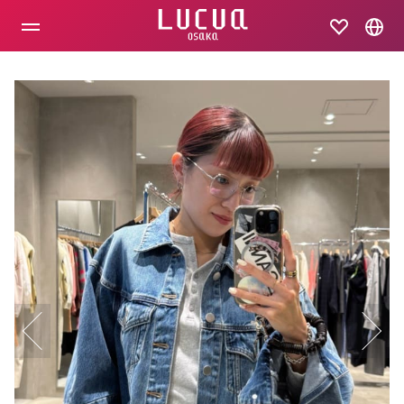
コ
ン
テ
ン
ツ
へ
ス
キ
ッ
プ