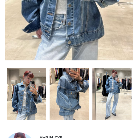
HeRIN.CYE