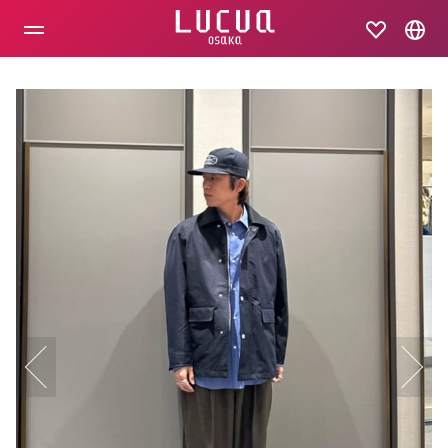
コ
ン
テ
ン
ツ
へ
ス
キ
ッ
プ