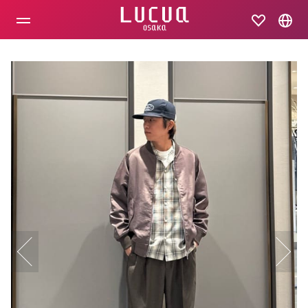
コ
ン
テ
ン
ツ
へ
ス
キ
ッ
プ