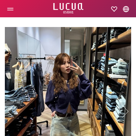
コ
ン
テ
ン
ツ
へ
ス
キ
ッ
プ