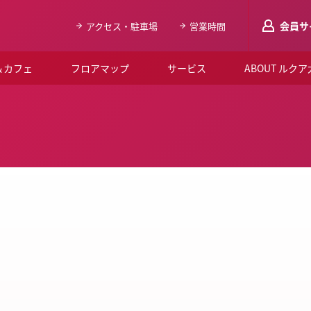
会員サ
アクセス・駐車場
営業時間
＆カフェ
フロアマップ
サービス
ABOUT ルク
LUCUAメンバ
会員登録はこち
ルクア大阪について
よくあるご質問
お知らせ
SNSアカウント一覧
LUCUAブライダルクラブ
ルクア大阪イベントホー