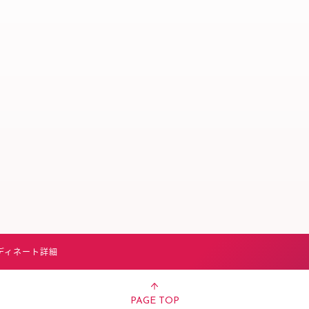
スタッフ募集（長期で働
スタッフ募集（スポット
方）
ディネート詳細
PAGE TOP