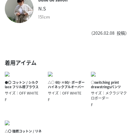
N.S
151cm
（
2026.02.08
投稿）
着用アイテム
●〇 コットン / シルク
△○ 60/-×60/- ボーダー
○switching print
lace フリル襟ブラウス
ハイネックプルオーバー
drawstringsパンツ
サイズ：OFF WHITE
サイズ：OFF WHITE
サイズ：メクラジマク
ロボーダー
F
F
F
△〇 強撚コットン / リネ