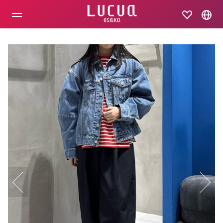
コ
ン
テ
ン
ツ
へ
ス
キ
ッ
プ