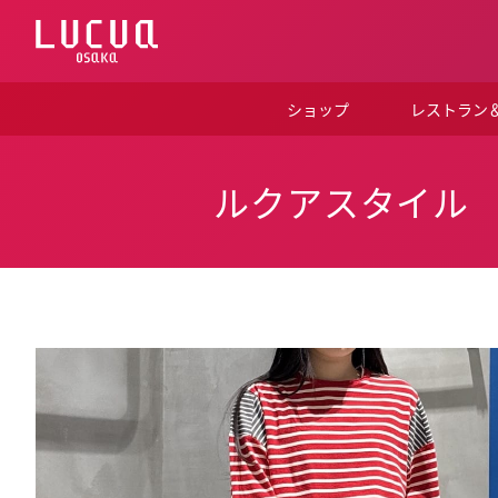
コ
ン
テ
ン
ツ
ショップ
レストラン
へ
ス
キ
ッ
ルクアスタイル
プ