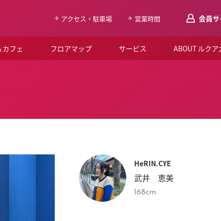
会員サ
アクセス・駐車場
営業時間
＆カフェ
フロアマップ
サービス
ABOUT ルク
LUCUAメンバ
会員登録はこち
ルクア大阪について
よくあるご質問
お知らせ
HeRIN.CYE
SNSアカウント一覧
武井 恵美
LUCUAブライダルクラブ
168cm
ルクア大阪イベントホー