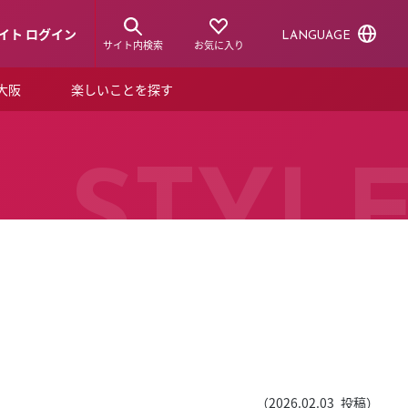
イト ログイン
LANGUAGE
サイト内検索
お気に入り
ア大阪
楽しいことを探す
トピックス
ーズカード
らから！
ショップニュース
STYL
ルクアスタイル
特集
デジタルブック
ル
（
2026.02.03
投稿）