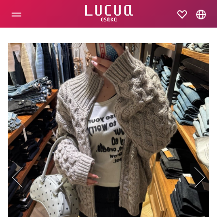
コ
ン
テ
ン
ツ
へ
ス
キ
ッ
プ